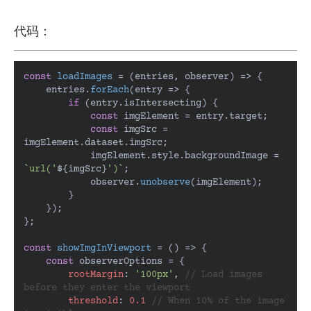
代码：
const
loadImages
 = (
entries, observer
) => {

    entries.
forEach
(
entry
 =>
 {

if
 (entry.
isIntersecting
) {

const
 imgElement = entry.
target
;

const
 imgSrc = 
imgElement.
dataset
.
imgSrc
;

            imgElement.
style
.
backgroundImage
 = 
`url('
${imgSrc}
')`
;

            observer.
unobserve
(imgElement);

        }

    });

};

const
showImgInViewport
 = (
) => {

const
 observerOptions = {

rootMargin
: 
'100px'
, 
// Load images 
before they enter the viewport
threshold
: 
0.1
// When 10% of the image 