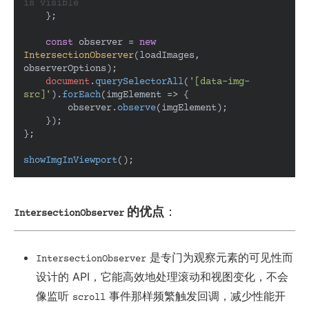
is visible
    };

const
 observer = 
new
IntersectionObserver
(loadImages, 
observerOptions);

document
.
querySelectorAll
(
'[data-img-
src]'
).
forEach
(
imgElement
 =>
 {

        observer.
observe
(imgElement);

    });

};

showImgInViewport
();
的优点
：
IntersectionObserver
是专门为观察元素的可见性而
IntersectionObserver
设计的 API，它能高效地处理滚动和视图变化，不会
像监听
事件那样频繁触发回调，减少性能开
scroll